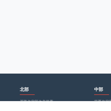
北部
中部
基隆住宿與休息推薦
苗栗住宿
台北住宿與休息推薦
台中住宿