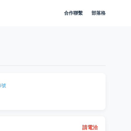
合作聯繫
部落格
5號
請電洽