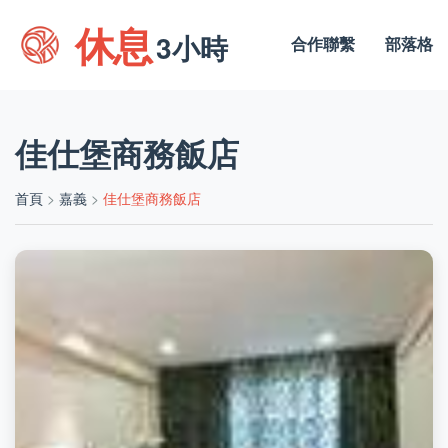
休息
3小時
合作聯繫
部落格
佳仕堡商務飯店
首頁
>
嘉義
>
佳仕堡商務飯店