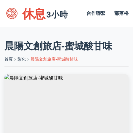
休息
3小時
合作聯繫
部落格
晨陽文創旅店-蜜城酸甘味
首頁
>
彰化
>
晨陽文創旅店-蜜城酸甘味