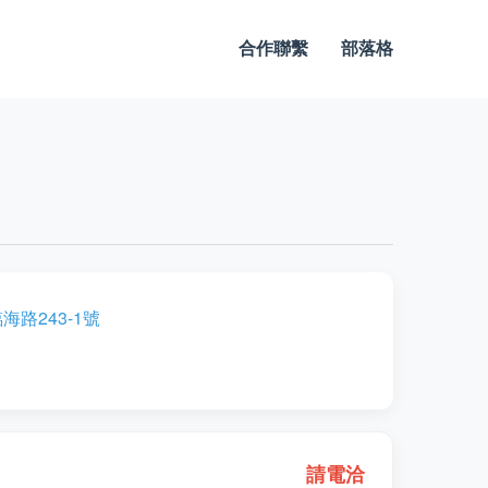
合作聯繫
部落格
路243-1號
請電洽