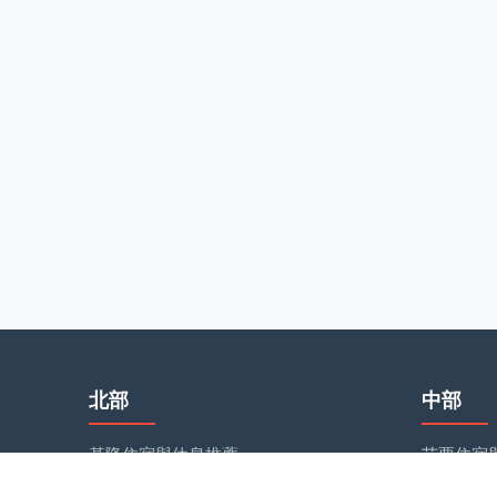
北部
中部
基隆住宿與休息推薦
苗栗住宿
台北住宿與休息推薦
台中住宿