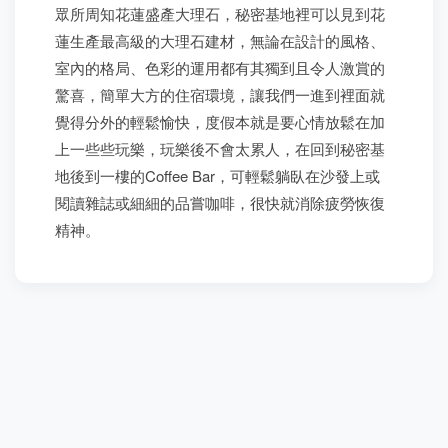
眾所周知花蓮盛產大理石，秘密基地裡可以見到花
蓮生產最高級的大理石建材，無論在設計的風格、
室內的格局、色彩的運用都有其獨到且令人激賞的
驚喜，簡單大方的住宿環境，讓我們一進到裡面就
覺得分外的輕鬆愉快，度假本就是要心情放鬆在加
上一些些玩樂，玩樂後不會太累人，在回到秘密基
地後到一樓的Coffee Bar，可輕鬆躺臥在沙發上或
閱讀雜誌或細細的品嘗咖啡，很快就消除疲勞恢復
精神。