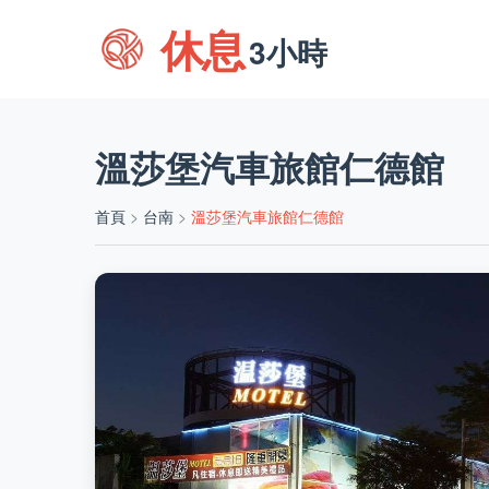
休息
3小時
溫莎堡汽車旅館仁德館
首頁
>
台南
>
溫莎堡汽車旅館仁德館