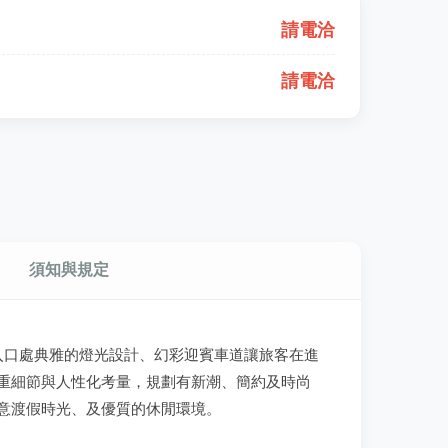
請電洽
請電洽
須知與規定
入口處典雅的燈光設計、幻彩迎賓車道讓旅客在進
重細節與人性化考量，規劃有新潮、簡約及時尚
意渡假時光、及優質的休閒環境。