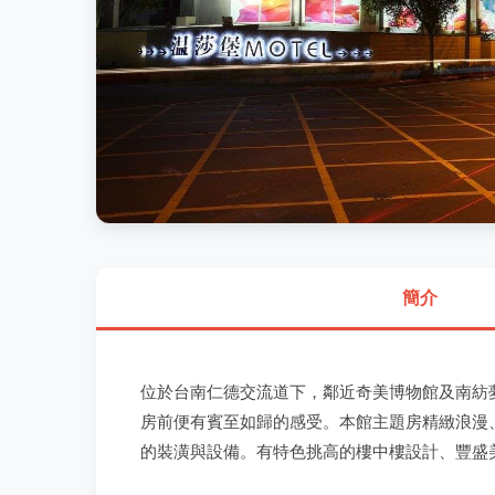
簡介
位於台南仁德交流道下，鄰近奇美博物館及南紡
房前便有賓至如歸的感受。本館主題房精緻浪漫
的裝潢與設備。有特色挑高的樓中樓設計、豐盛