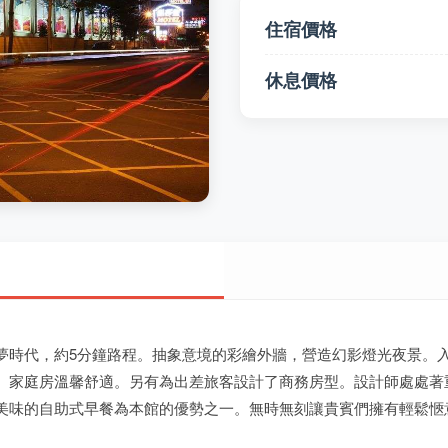
住宿價格
休息價格
夢時代，約5分鐘路程。抽象意境的彩繪外牆，營造幻影燈光夜景。
、家庭房溫馨舒適。另有為出差旅客設計了商務房型。設計師處處著
美味的自助式早餐為本館的優勢之一。無時無刻讓貴賓們擁有輕鬆愜