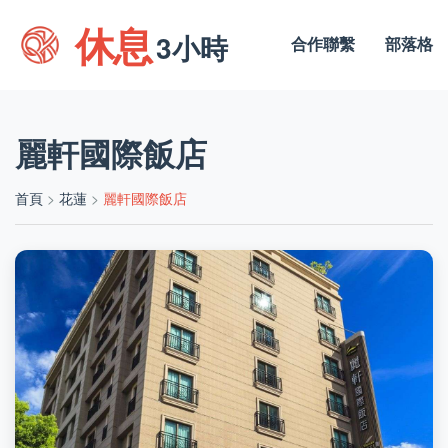
休息
3小時
合作聯繫
部落格
麗軒國際飯店
首頁
>
花蓮
>
麗軒國際飯店