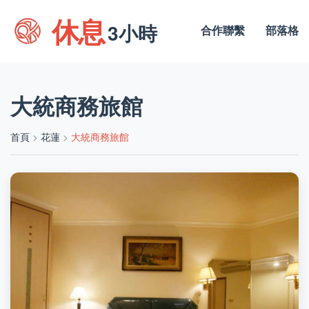
休息
3小時
合作聯繫
部落格
大統商務旅館
首頁
>
花蓮
>
大統商務旅館