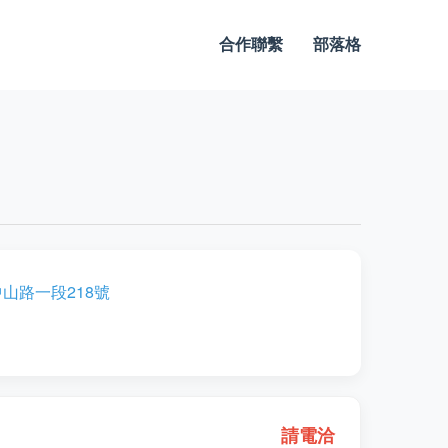
合作聯繫
部落格
山路一段218號
請電洽