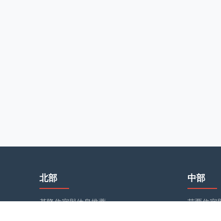
北部
中部
基隆住宿與休息推薦
苗栗住宿
台北住宿與休息推薦
台中住宿