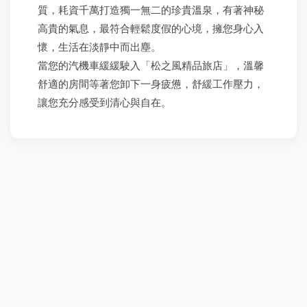
質，耗資千萬打造獨一無二的珍貴溫泉，有著神秘
高貴的氣息，最符合輕鬆度假的心境，擁您身心入
懷，生活在淡靜中而出塵。
當您的汽機車緩緩駛入「松之風精品旅店」，溫馨
舒適的房間等著您卸下一身疲憊，舒緩工作壓力，
讓您充分感受到清心與自在。