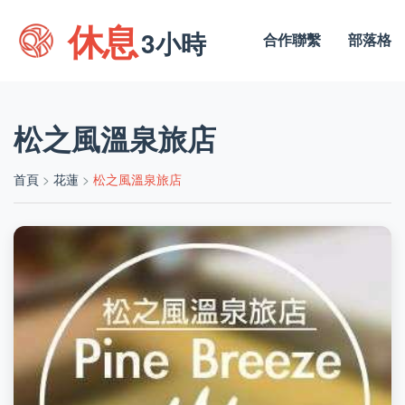
休息
3小時
合作聯繫
部落格
松之風溫泉旅店
首頁
>
花蓮
>
松之風溫泉旅店