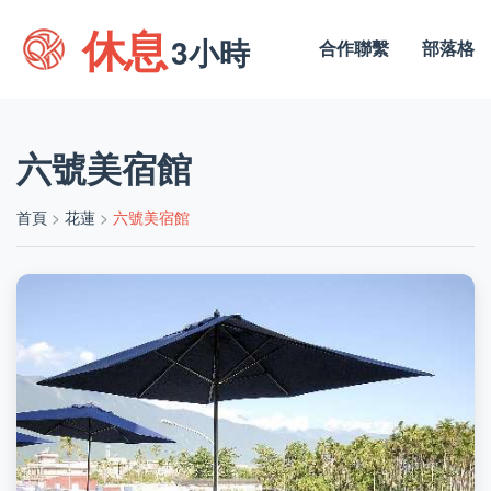
休息
3小時
合作聯繫
部落格
六號美宿館
首頁
>
花蓮
>
六號美宿館