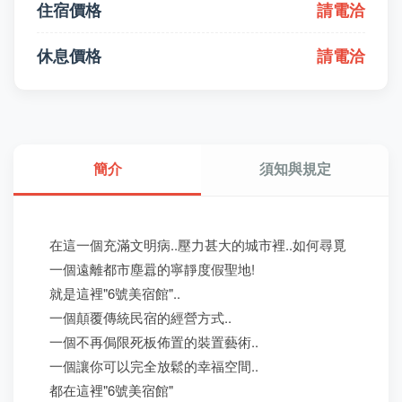
住宿價格
請電洽
休息價格
請電洽
簡介
須知與規定
在這一個充滿文明病..壓力甚大的城市裡..如何尋覓
一個遠離都市塵囂的寧靜度假聖地!
就是這裡"6號美宿館"..
一個顛覆傳統民宿的經營方式..
一個不再侷限死板佈置的裝置藝術..
一個讓你可以完全放鬆的幸福空間..
都在這裡"6號美宿館"