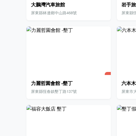
大鵬灣汽車旅館
岩手旅
屏東縣林邊鄉中山路468號
屏東縣恆
力麗哲園會館 -墾丁
六本木
屏東縣恆春鎮墾丁路137號
屏東市大