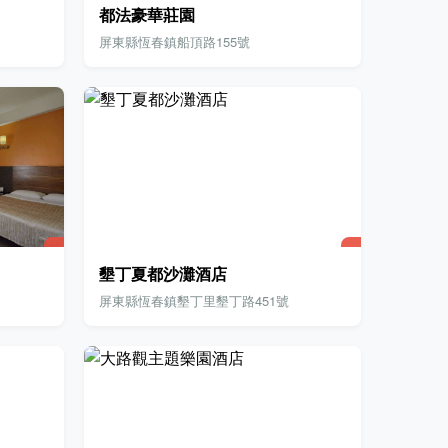
都法豪華莊園
屏東縣恆春鎮船頂路155號
墾丁夏都沙灘酒店
屏東縣恆春鎮墾丁里墾丁路451號