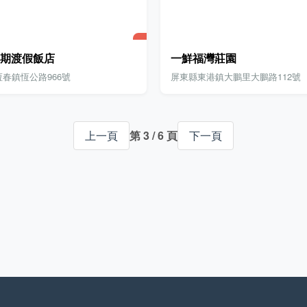
期渡假飯店
一鮮福灣莊園
春鎮恆公路966號
屏東縣東港鎮大鵬里大鵬路112號
上一頁
第 3 / 6 頁
下一頁