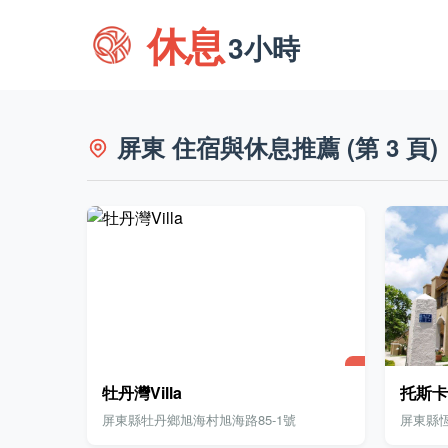
休息
3小時
屏東 住宿與休息推薦 (第 3 頁)
牡丹灣Villa
托斯卡
屏東縣牡丹鄉旭海村旭海路85-1號
屏東縣恆