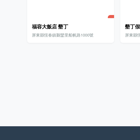
福容大飯店 墾丁
墾丁假
屏東縣恆春鎮鵝鑾里船帆路1000號
屏東縣恆