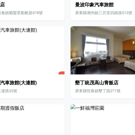
店
曼波印象汽車旅館
春鎮鵝鑾里船帆路678號
屏東縣潮州鎮三共里四維路513號
汽車旅館(大連館)
墾丁統茂高山青飯店
連路33號
屏東縣恆春鎮墾丁路271號