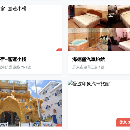
宿--嘉蓮小棧
海德堡汽車旅館
港鎮嘉蓮路73-1號
屏東市建華三街1號
休息 3