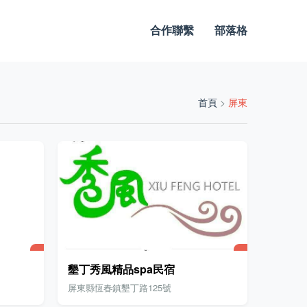
合作聯繫
部落格
首頁
>
屏東
墾丁秀風精品spa民宿
屏東縣恆春鎮墾丁路125號