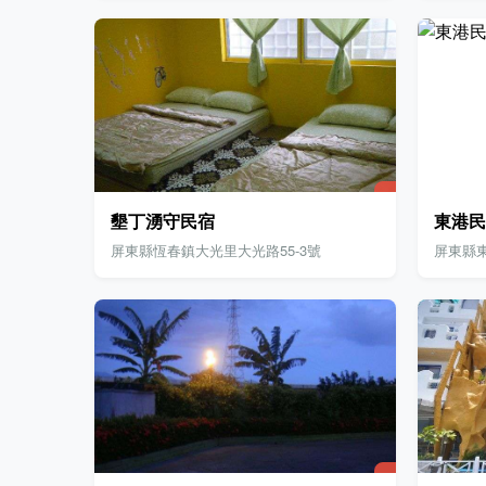
墾丁湧守民宿
東港民
屏東縣恆春鎮大光里大光路55-3號
屏東縣東