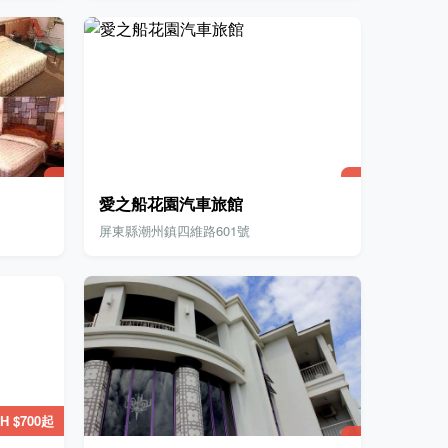
愛之船花園汽車旅館
屏東縣潮州鎮四維路601號
H $700起