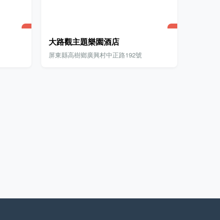
大路觀主題樂園酒店
屏東縣高樹鄉廣興村中正路192號